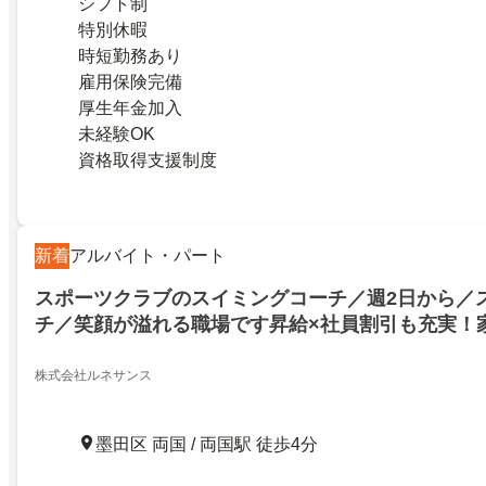
シフト制
特別休暇
時短勤務あり
雇用保険完備
厚生年金加入
未経験OK
資格取得支援制度
新着
アルバイト・パート
スポーツクラブのスイミングコーチ／週2日から／
チ／笑顔が溢れる職場です昇給×社員割引も充実！
がら働ける未経験・ブランクのある方も歓迎社割・
株式会社ルネサンス
墨田区 両国 / 両国駅 徒歩4分