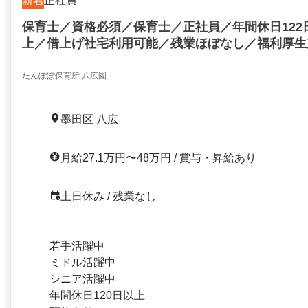
新着
正社員
保育士／資格必須／保育士／正社員／年間休日122
上／借上げ社宅利用可能／残業ほぼなし／福利厚生
当あり／未経験・ブランクOK／長く働き続けられ
八広駅徒歩7分／資格必須／保育士／正社員／年間休
たんぽぽ保育所 八広園
27万以上／借上げ社宅利用可能／残業ほぼなし／
越し手当あり／未経験・ブランクOK／長く働き続
墨田区 八広
す！／八広駅徒歩7分／27231240
月給27.1万円〜48万円 / 賞与・昇給あり
土日休み / 残業なし
若手活躍中
ミドル活躍中
シニア活躍中
年間休日120日以上