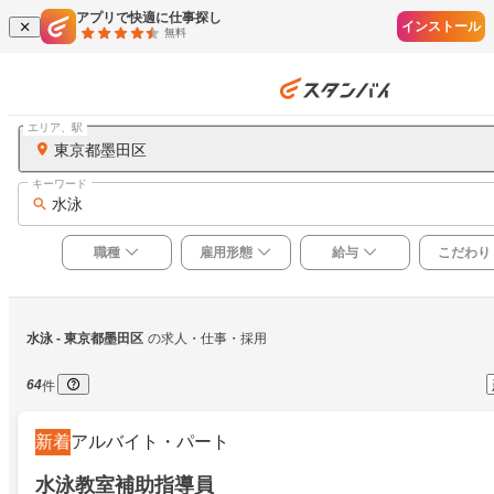
アプリで快適に仕事探し
インストール
無料
エリア、駅
東京都墨田区
キーワード
水泳
職種
雇用形態
給与
こだわり
水泳
 - 東京都墨田区
の求人・仕事・採用
64
件
新着
アルバイト・パート
水泳教室補助指導員