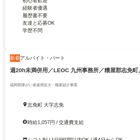
初心者歓迎
経験者優遇
履歴書不要
友達と応募OK
学歴不問
新着
アルバイト・パート
週20h未満併用／LEOC 九州事務所／糟屋郡志免
福岡県障がい者雇用拡大・職業紹介事業
志免町 大字志免
時給1,057円 / 交通費支給
シフト制 / 1日6時間以内OK / 週4日からOK