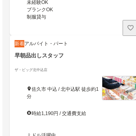
未経験OK
ブランクOK
制服貸与
新着
アルバイト・パート
早朝品出しスタッフ
ザ・ビッグ北中込店
佐久市 中込 / 北中込駅 徒歩約1
分
時給1,190円 / 交通費支給
ミドル活躍中