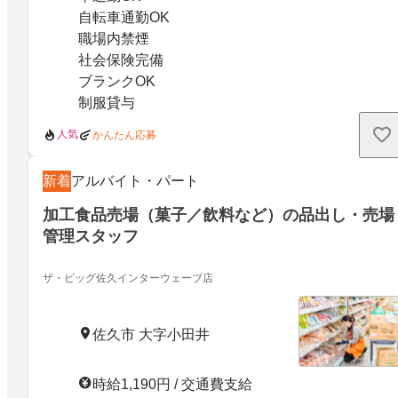
自転車通勤OK
職場内禁煙
社会保険完備
ブランクOK
制服貸与
人気
かんたん応募
新着
アルバイト・パート
加工食品売場（菓子／飲料など）の品出し・売場
管理スタッフ
ザ・ビッグ佐久インターウェーブ店
佐久市 大字小田井
時給1,190円 / 交通費支給