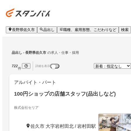
長野県佐久市
品出し
職種、雇用形態、こだわりなど
検索
品出し
 - 長野県佐久市
の求人・仕事・採用
722
詳細を表示
件
アルバイト・パート
100円ショップの店舗スタッフ(品出しなど)
株式会社セリア
佐久市 大字岩村田北 / 岩村田駅