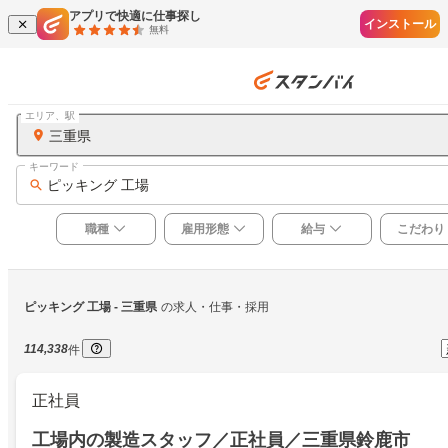
アプリで快適に仕事探し
インストール
無料
エリア、駅
三重県
キーワード
ピッキング 工場
職種
雇用形態
給与
こだわり
ピッキング 工場
 - 三重県
の求人・仕事・採用
114,338
件
正社員
工場内の製造スタッフ／正社員／三重県鈴鹿市