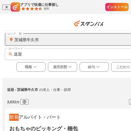
アプリで快適に仕事探し
インストール
無料
エリア、駅
茨城県牛久市
キーワード
送迎
職種
雇用形態
給与
こだわり
送迎
 - 茨城県牛久市
の求人・仕事・採用
3,031
件
新着
アルバイト・パート
おもちゃのピッキング・梱包