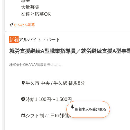
急募
大量募集
友達と応募OK
かんたん応募
新着
アルバイト・パート
就労支援継続A型職業指導員／就労継続支援A型事業
株式会社OHANA/健康弁当ohana
牛久市 中央 / 牛久駅 徒歩8分
時給1,100円〜1,500円
新着求人を受け取る
シフト制 / 1日6時間以内OK