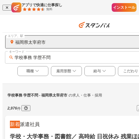
アプリで快適に仕事探し
インストール
無料
エリア、駅
福岡県太宰府市
キーワード
学校事務 学歴不問
職種
雇用形態
給与
こだわり
学校事務 学歴不問
 - 福岡県太宰府市
の求人・仕事・採用
2,976
件
新着
派遣社員
学校・大学事務・図書館／ 高時給 日祝休み 残業