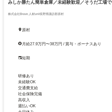
みしか勝たん簡単倉庫／未経験歓迎／そうだ工場で
みしか勝たん簡単倉庫／14569683
株式会社Brave.人材unit長野県諏訪郡原村
原村
月給27.9万円〜38万円 / 賞与・ボーナスあり
短期
研修あり
未経験OK
交通費支給
社会保険完備
高収入
週払いOK
土日休み