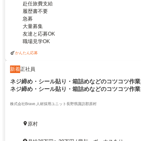
赴任旅費支給
履歴書不要
急募
大量募集
友達と応募OK
職場見学OK
かんたん応募
新着
正社員
ネジ締め・シール貼り・箱詰めなどのコツコツ作業
ネジ締め・シール貼り・箱詰めなどのコツコツ作業
ネジ締め・シール貼り・箱詰めなどのコツコツ作業
14185049
株式会社Brave.人材採用ユニット長野県諏訪郡原村
原村