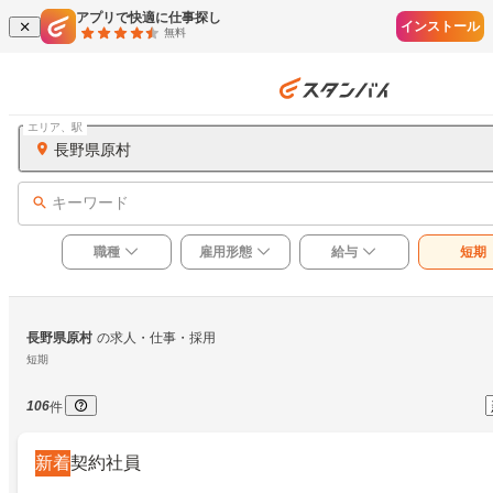
アプリで快適に仕事探し
インストール
無料
エリア、駅
長野県原村
キーワード
職種
雇用形態
給与
短期
長野県原村
の求人・仕事・採用
短期
106
件
新着
契約社員