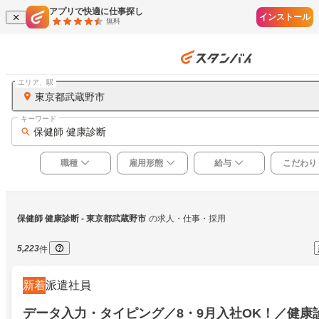
アプリで快適に仕事探し
インストール
無料
エリア、駅
東京都武蔵野市
キーワード
保健師 健康診断
職種
雇用形態
給与
こだわり
保健師 健康診断
 - 東京都武蔵野市
の求人・仕事・採用
5,223
件
新着
派遣社員
データ入力・タイピング／8・9月入社OK！／健康