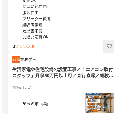
副業OK
髪型髪色自由
服装自由
フリーター歓迎
経験者優遇
履歴書不要
友達と応募OK
かんたん応募
新着
業務委託
生活家電や住宅設備の設置工事／「エアコン取付
スタッフ」月収50万円以上可／直行直帰／経験者
歓迎／熊本エリア／LEG-0010
有限会社レゴナ
玉名市 高瀬