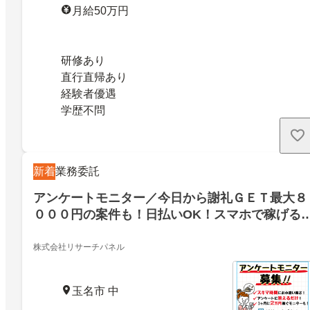
月給50万円
研修あり
直行直帰あり
経験者優遇
学歴不問
新着
業務委託
アンケートモニター／今日から謝礼ＧＥＴ最大８
０００円の案件も！日払いOK！スマホで稼げる
／19225487
株式会社リサーチパネル
玉名市 中