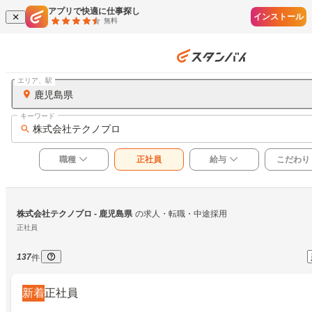
アプリで快適に仕事探し
インストール
無料
エリア、駅
鹿児島県
キーワード
株式会社テクノプロ
職種
正社員
給与
こだわり
株式会社テクノプロ
 - 鹿児島県
の求人・転職・中途採用
正社員
137
件
新着
正社員