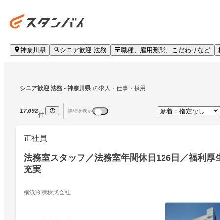
神奈川県
シニア歓迎 法務
職種、雇用形態、こだわりなど
シニア歓迎 法務
 - 神奈川県
の求人・仕事・採用
17,692
詳細を表示
件
正社員
法務室スタッフ／法務室年間休日126日／福利厚
充実
横浜冷凍株式会社