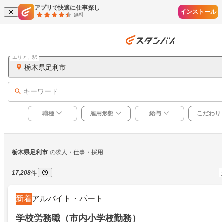
アプリで快適に仕事探し
インストール
無料
エリア、駅
栃木県足利市
キーワード
職種
雇用形態
給与
こだわり
栃木県足利市
の求人・仕事・採用
17,208
件
新着
アルバイト・パート
学校労務職（市内小学校勤務）