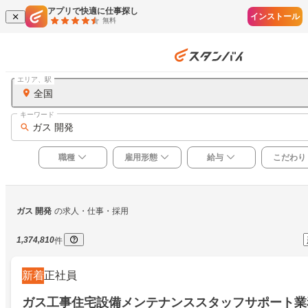
アプリで快適に仕事探し
インストール
無料
エリア、駅
全国
キーワード
ガス 開発
職種
雇用形態
給与
こだわり
ガス 開発
の求人・仕事・採用
1,374,810
件
新着
正社員
ガス工事住宅設備メンテナンススタッフサポート業