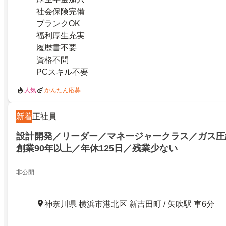
社会保険完備
ブランクOK
福利厚生充実
履歴書不要
資格不問
PCスキル不要
人気
かんたん応募
新着
正社員
設計開発／リーダー／マネージャークラス／ガス圧
創業90年以上／年休125日／残業少ない
非公開
神奈川県 横浜市港北区 新吉田町 / 矢吹駅 車6分