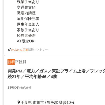
残業手当あり
交通費支給
職場内禁煙
雇用保険完備
厚生年金加入
家族手当あり
経験者優遇
AT限定OK
登録エントリー
かんたん応募
新着
正社員
開発PM／電力／ガス／東証プライム上場／フレッ
続21年／平均年齢46／4歳
BIPROGY株式会社
千葉県 市川市 / 豊洲駅 徒歩10分