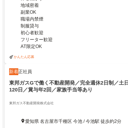
地域密着
副業OK
職場内禁煙
制服貸与
初心者歓迎
フリーター歓迎
AT限定OK
かんたん応募
新着
正社員
東邦ガスGで働く不動産開発／完全週休2日制／土
120日／賞与年2回／家族手当等あり
東邦ガス不動産開発株式会社
愛知県 名古屋市千種区 今池 / 今池駅 徒歩約2分