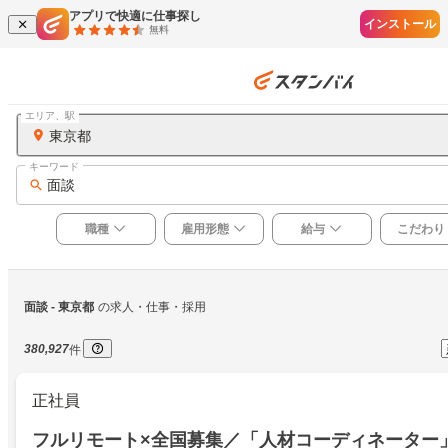
アプリで快適に仕事探し
インストール
無料
エリア、駅
東京都
キーワード
面談
職種
雇用形態
給与
こだわり
面談
 - 東京都
の求人・仕事・採用
380,927
件
正社員
フルリモート×全国募集／「人材コーディネーター