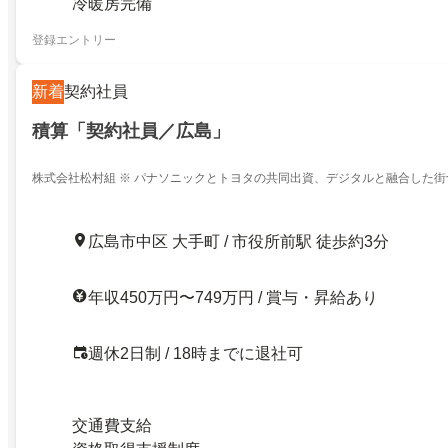
冷暖房完備
登録エントリー
新着
契約社員
積算「契約社員／広島」
株式会社松村組 ※ パナソニックとトヨタの共同出資、デジタルと融合した
ゼネコン
広島市中区 大手町 / 市役所前駅 徒歩約3分
年収450万円〜749万円 / 賞与・昇給あり
週休2日制 / 18時までに退社可
交通費支給