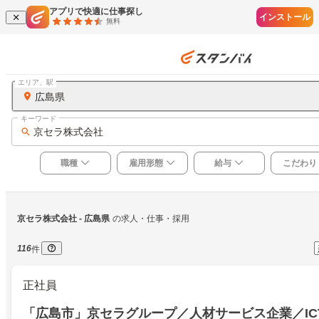
アプリで快適に仕事探し
インストール
無料
エリア、駅
広島県
キーワード
京セラ株式会社
職種
雇用形態
給与
こだわり
京セラ株式会社
 - 広島県
の求人・仕事・採用
116
件
正社員
「広島市」京セラグループ／人材サービス企業／IC