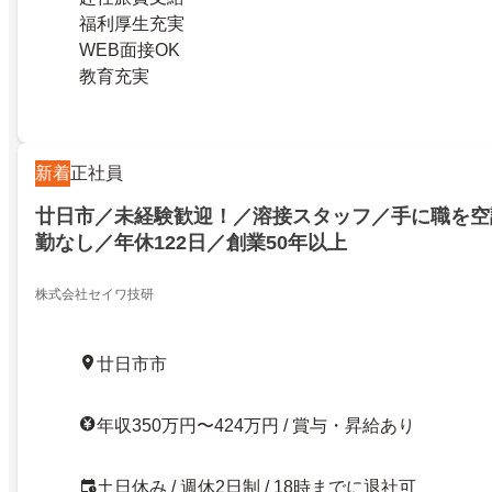
福利厚生充実
WEB面接OK
教育充実
新着
正社員
廿日市／未経験歓迎！／溶接スタッフ／手に職を空
勤なし／年休122日／創業50年以上
株式会社セイワ技研
廿日市市
年収350万円〜424万円 / 賞与・昇給あり
土日休み / 週休2日制 / 18時までに退社可