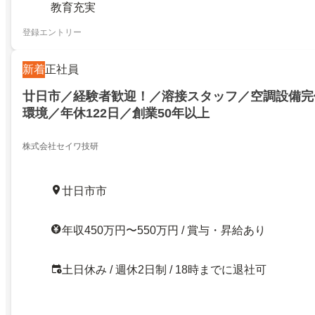
教育充実
登録エントリー
新着
正社員
廿日市／経験者歓迎！／溶接スタッフ／空調設備完
環境／年休122日／創業50年以上
株式会社セイワ技研
廿日市市
年収450万円〜550万円 / 賞与・昇給あり
土日休み / 週休2日制 / 18時までに退社可