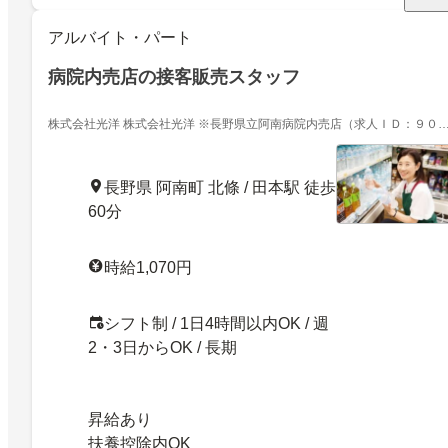
アルバイト・パート
病院内売店の接客販売スタッフ
株式会社光洋 株式会社光洋 ※長野県立阿南病院内売店（求人ＩＤ：９０
８）
長野県 阿南町 北條 / 田本駅 徒歩
60分
時給1,070円
シフト制 / 1日4時間以内OK / 週
2・3日からOK / 長期
昇給あり
扶養控除内OK