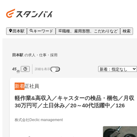
田本駅
キーワード
職種、雇用形態、こだわりなど
検索
田本駅
の求人・仕事・採用
45
詳細を表示
件
新着
正社員
軽作業&高収入／キャスターの検品・梱包／月収
30万円可／土日休み／20～40代活躍中／126
株式会社Declic management