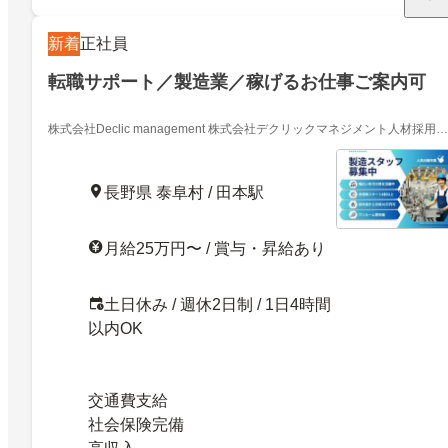
新着
正社員
転職サポート／製造業／稼げるお仕事ご案内可
株式会社Declic management 株式会社デクリックマネジメント人材採用部
01
長野県 泰阜村 / 田本駅
月給25万円〜 / 賞与・昇給あり
土日休み / 週休2日制 / 1日4時間
以内OK
交通費支給
社会保険完備