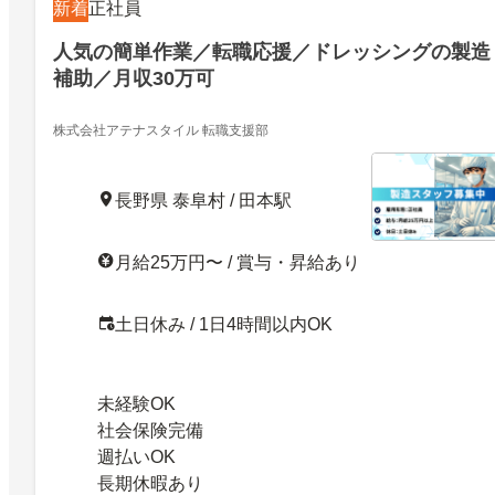
新着
正社員
人気の簡単作業／転職応援／ドレッシングの製造
補助／月収30万可
株式会社アテナスタイル 転職支援部
長野県 泰阜村 / 田本駅
月給25万円〜 / 賞与・昇給あり
土日休み / 1日4時間以内OK
未経験OK
社会保険完備
週払いOK
長期休暇あり