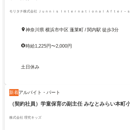
モリタチ株式会社 Ｊｕｎｎｉｓ Ｉｎｔｅｒｎａｔｉｏｎａｌ Ａｆｔｅｒ－
神奈川県 横浜市中区 蓬莱町 / 関内駅 徒歩3分
時給1,225円〜2,000円
土日休み
新着
アルバイト・パート
（契約社員）学童保育の副主任 みなとみらい本町
株式会社 理究キッズ