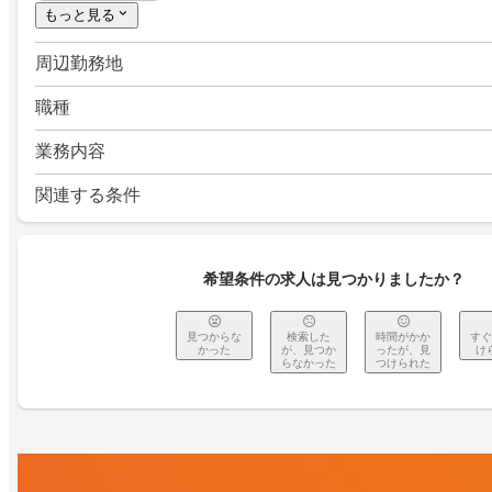
もっと見る
周辺勤務地
職種
業務内容
関連する条件
希望条件の求人は見つかりましたか？
見つからな
検索した
時間がかか
すぐ
かった
が、見つか
ったが、見
け
らなかった
つけられた