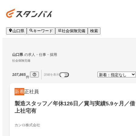
山口県
キーワード
社会保険完備
検索
山口県
の求人・仕事・採用
社会保険完備
107,865
詳細を表示
件
新着
正社員
製造スタッフ／年休126日／賞与実績5.9ヶ月／借
上社宅有
カンロ株式会社