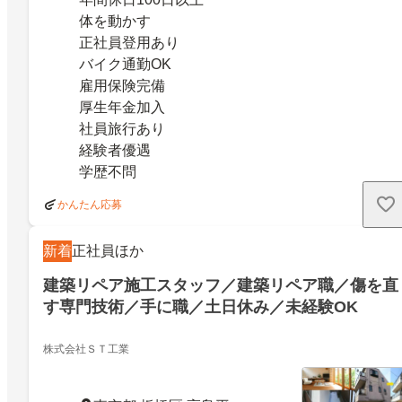
体を動かす
正社員登用あり
バイク通勤OK
雇用保険完備
厚生年金加入
社員旅行あり
経験者優遇
学歴不問
かんたん応募
新着
正社員ほか
建築リペア施工スタッフ／建築リペア職／傷を直
す専門技術／手に職／土日休み／未経験OK
株式会社ＳＴ工業