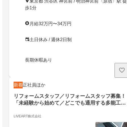
東京都 渋谷区 神宮前 / 明治神宮前〈原宿〉駅 徒
歩1分
月給32万円〜34万円
土日休み / 週休2日制
長期休暇あり
新着
正社員ほか
リフォームスタッフ／リフォームスタッフ募集！
「未経験から始めて／どこでも通用する多能工・
プロに！」
LIVEART株式会社