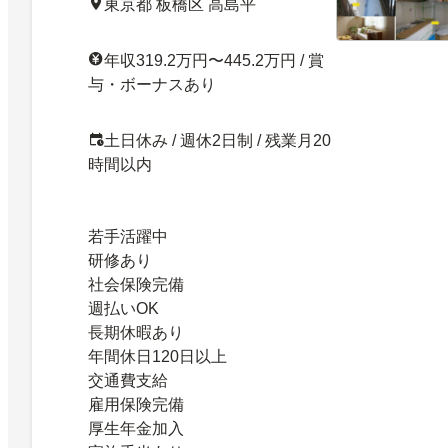
東京都 板橋区 高島平
年収319.2万円〜445.2万円 / 賞
与・ボーナスあり
土日休み / 週休2日制 / 残業月20
時間以内
若手活躍中
研修あり
社会保険完備
週払いOK
長期休暇あり
年間休日120日以上
交通費支給
雇用保険完備
厚生年金加入