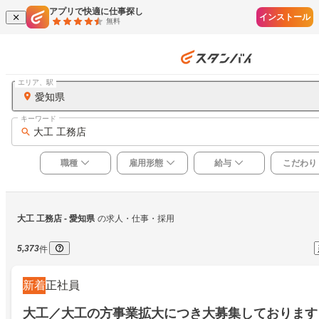
アプリで快適に仕事探し
インストール
無料
エリア、駅
愛知県
キーワード
大工 工務店
職種
雇用形態
給与
こだわり
大工 工務店
 - 愛知県
の求人・仕事・採用
5,373
件
新着
正社員
大工／大工の方事業拡大につき大募集しております