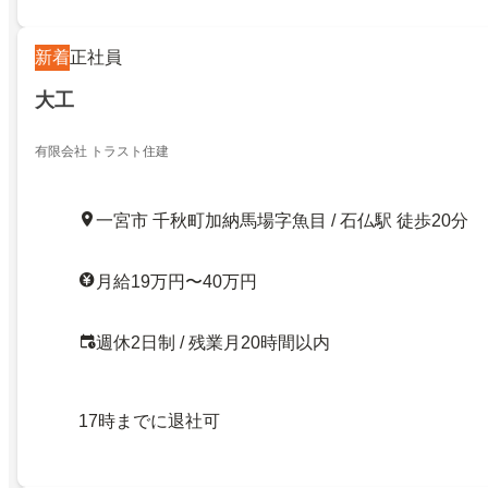
新着
正社員
大工
有限会社 トラスト住建
一宮市 千秋町加納馬場字魚目 / 石仏駅 徒歩20分
月給19万円〜40万円
週休2日制 / 残業月20時間以内
17時までに退社可