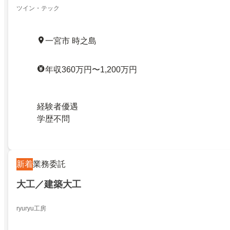
ツイン・テック
一宮市 時之島
年収360万円〜1,200万円
経験者優遇
学歴不問
新着
業務委託
大工／建築大工
ryuryu工房