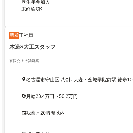
厚生年金加入
未経験OK
新着
正社員
木造×大工スタッフ
有限会社 太奨建築
名古屋市守山区 八剣 / 大森・金城学院前駅 徒歩1
月給23.4万円〜50.2万円
残業月20時間以内