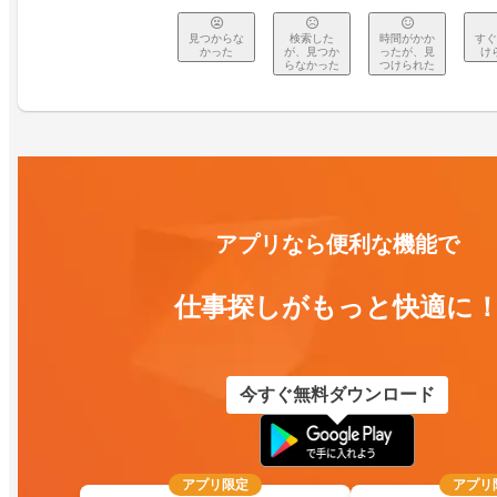
見つからな
検索した
時間がかか
すぐ
かった
が、見つか
ったが、見
け
らなかった
つけられた
アプリなら便利な機能で
仕事探しがもっと快適に
今すぐ無料ダウンロード
アプリ限定
アプリ