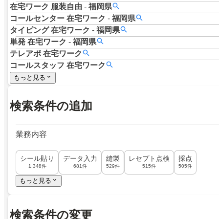
在宅ワーク
服装自由
-
福岡県
コールセンター
在宅ワーク
-
福岡県
タイピング
在宅ワーク
-
福岡県
単発
在宅ワーク
-
福岡県
テレアポ
在宅ワーク
コールスタッフ
在宅ワーク
もっと見る
検索条件の追加
業務内容
シール貼り
データ入力
縫製
レセプト点検
採点
1,348件
681件
529件
515件
505件
もっと見る
検索条件の変更