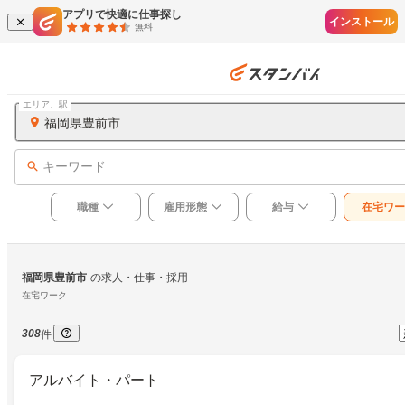
アプリで快適に仕事探し
インストール
無料
エリア、駅
福岡県豊前市
キーワード
職種
雇用形態
給与
在宅ワー
福岡県豊前市
の求人・仕事・採用
在宅ワーク
308
件
アルバイト・パート