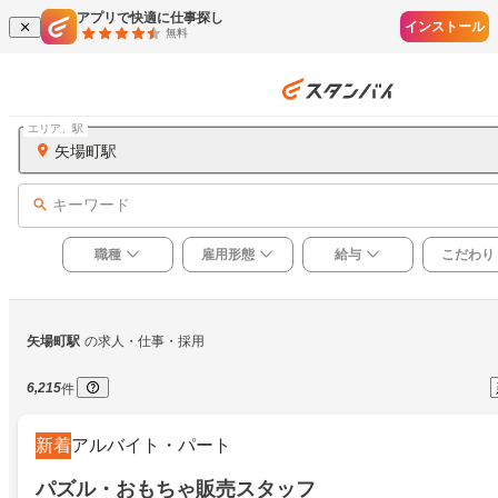
アプリで快適に仕事探し
インストール
無料
エリア、駅
矢場町駅
キーワード
職種
雇用形態
給与
こだわり
矢場町駅
の求人・仕事・採用
6,215
件
新着
アルバイト・パート
パズル・おもちゃ販売スタッフ