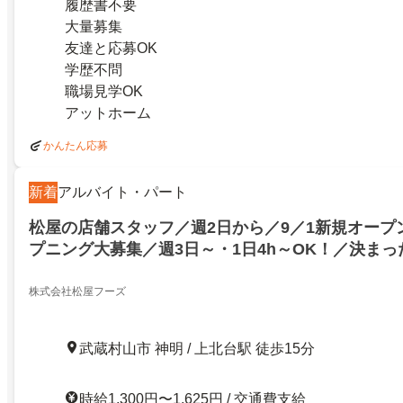
履歴書不要
大量募集
友達と応募OK
学歴不問
職場見学OK
アットホーム
かんたん応募
新着
アルバイト・パート
松屋の店舗スタッフ／週2日から／9／1新規オープ
プニング大募集／週3日～・1日4h～OK！／決ま
で安定勤務も可能／履歴書不要＆録画面接／未経験
株式会社松屋フーズ
武蔵村山市 神明 / 上北台駅 徒歩15分
時給1,300円〜1,625円 / 交通費支給