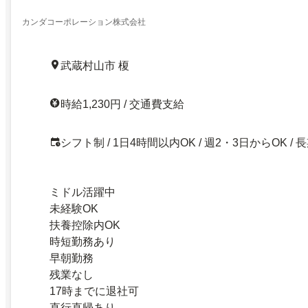
ク 土日どちらか勤務必須・扶養枠内OK／ネット注
／30～40代 しゅふ活躍
カンダコーポレーション株式会社
武蔵村山市 榎
時給1,230円 / 交通費支給
シフト制 / 1日4時間以内OK / 週2・3日からOK / 
ミドル活躍中
未経験OK
扶養控除内OK
時短勤務あり
早朝勤務
残業なし
17時までに退社可
直行直帰あり