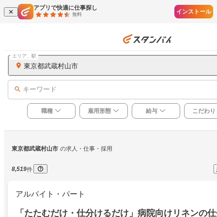
アプリで快適に仕事探し
インストール
無料
エリア、駅
東京都武蔵村山市
キーワード
職種
雇用形態
給与
こだわり
東京都武蔵村山市
の求人・仕事・採用
8,519
件
アルバイト・パート
「たたむだけ・仕分けるだけ」病院向けリネンの仕