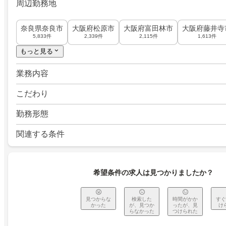
周辺勤務地
奈良県奈良市
大阪府松原市
大阪府富田林市
大阪府藤井寺
5,833件
2,339件
2,115件
1,613件
もっと見る
業務内容
こだわり
勤務形態
関連する条件
希望条件の求人は見つかりましたか？
見つからな
検索した
時間がかか
すぐ
かった
が、見つか
ったが、見
け
らなかった
つけられた