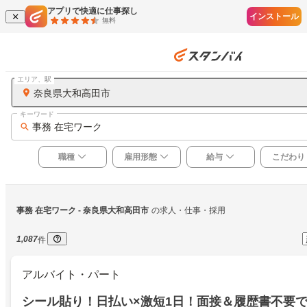
アプリで快適に仕事探し
インストール
無料
エリア、駅
奈良県大和高田市
キーワード
事務 在宅ワーク
職種
雇用形態
給与
こだわり
事務 在宅ワーク
 - 奈良県大和高田市
の求人・仕事・採用
1,087
件
アルバイト・パート
シール貼り！日払い×激短1日！面接＆履歴書不要