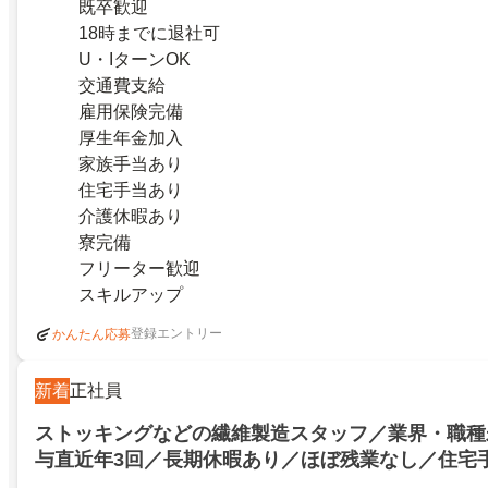
既卒歓迎
18時までに退社可
U・IターンOK
交通費支給
雇用保険完備
厚生年金加入
家族手当あり
住宅手当あり
介護休暇あり
寮完備
フリーター歓迎
スキルアップ
登録エントリー
かんたん応募
新着
正社員
ストッキングなどの繊維製造スタッフ／業界・職種
与直近年3回／長期休暇あり／ほぼ残業なし／住宅
フルエンザ予防接種代補助金あり／車通勤可