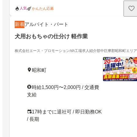
人気
かんたん応募
新着
アルバイト・パート
犬用おもちゃの仕分け 軽作業
株式会社エース・プロモーション/sh工場求人紹介部中巨摩郡昭和町エリア
昭和町
時給1,500円〜2,000円 / 交通費
支給
17時までに退社可 / 即日勤務OK
/ 長期