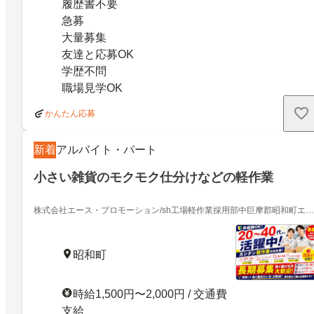
履歴書不要
急募
大量募集
友達と応募OK
学歴不問
職場見学OK
かんたん応募
新着
アルバイト・パート
小さい雑貨のモクモク仕分けなどの軽作業
株式会社エース・プロモーション/sh工場軽作業採用部中巨摩郡昭和町エリ
ア
昭和町
時給1,500円〜2,000円 / 交通費
支給