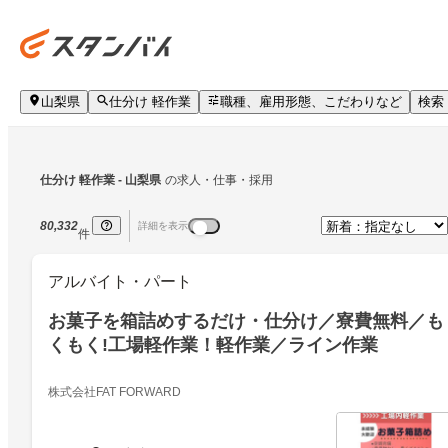
山梨県
仕分け 軽作業
職種、雇用形態、こだわりなど
検索
仕分け 軽作業
 - 山梨県
の求人・仕事・採用
80,332
詳細を表示
件
アルバイト・パート
お菓子を箱詰めするだけ・仕分け／寮費無料／も
くもく!工場軽作業！軽作業／ライン作業
株式会社FAT FORWARD