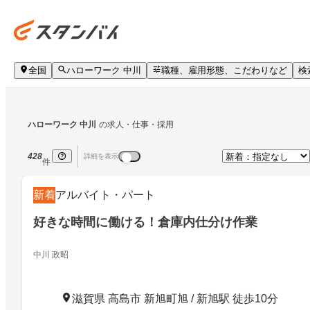
全国
ハローワーク 中川
職種、雇用形態、こだわりなど
検
ハローワーク 中川
の求人・仕事・採用
428
詳細を表示
件
新着
アルバイト・パート
好きな時間に働ける！倉庫内仕分け作業
中川 政昭
滋賀県 高島市 新旭町旭 / 新旭駅 徒歩10分