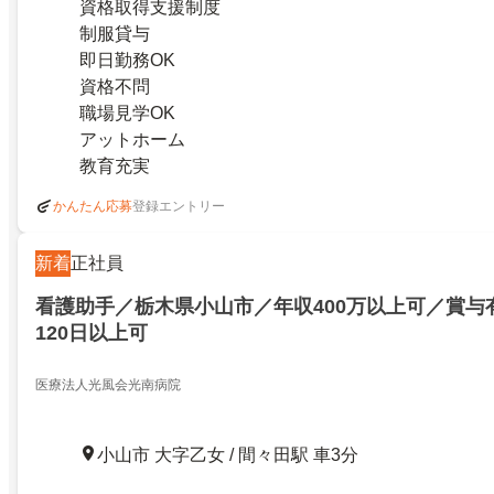
資格取得支援制度
制服貸与
即日勤務OK
資格不問
職場見学OK
アットホーム
教育充実
登録エントリー
かんたん応募
新着
正社員
看護助手／栃木県小山市／年収400万以上可／賞与
120日以上可
医療法人光風会光南病院
小山市 大字乙女 / 間々田駅 車3分