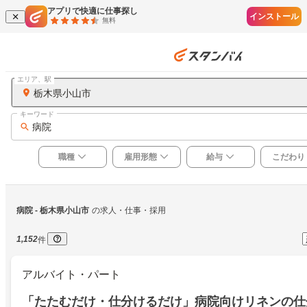
アプリで快適に仕事探し
インストール
無料
エリア、駅
栃木県小山市
キーワード
病院
職種
雇用形態
給与
こだわり
病院
 - 栃木県小山市
の求人・仕事・採用
1,152
件
アルバイト・パート
「たたむだけ・仕分けるだけ」病院向けリネンの仕