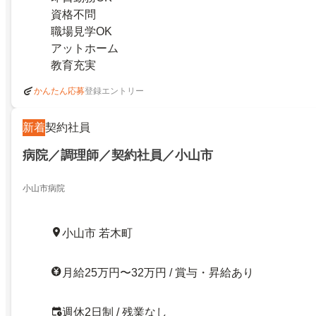
資格不問
職場見学OK
アットホーム
教育充実
登録エントリー
かんたん応募
新着
契約社員
病院／調理師／契約社員／小山市
小山市病院
小山市 若木町
月給25万円〜32万円 / 賞与・昇給あり
週休2日制 / 残業なし