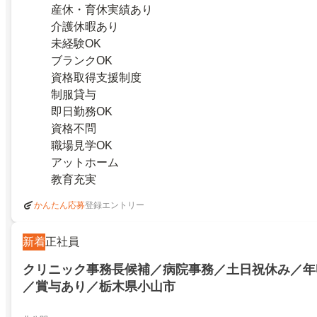
産休・育休実績あり
介護休暇あり
未経験OK
ブランクOK
資格取得支援制度
制服貸与
即日勤務OK
資格不問
職場見学OK
アットホーム
教育充実
登録エントリー
かんたん応募
新着
正社員
クリニック事務長候補／病院事務／土日祝休み／年収
／賞与あり／栃木県小山市