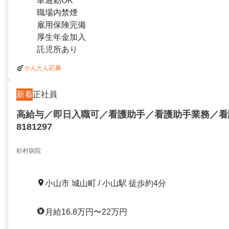
車通勤OK
職場内禁煙
雇用保険完備
厚生年金加入
託児所あり
かんたん応募
新着
正社員
高給与／即日入職可／看護助手／看護助手業務／看
8181297
杉村病院
小山市 城山町 / 小山駅 徒歩約4分
月給16.8万円〜22万円