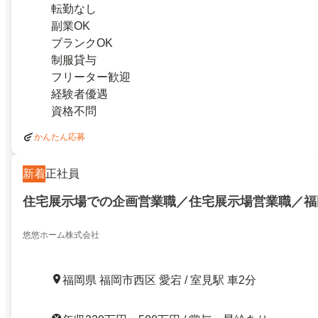
転勤なし
副業OK
ブランクOK
制服貸与
フリーター歓迎
経験者優遇
資格不問
かんたん応募
新着
正社員
住宅展示場での企画営業職／住宅展示場営業職／福
悠悠ホーム株式会社
福岡県 福岡市西区 愛宕 / 室見駅 車2分