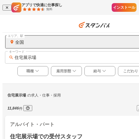
アプリで快適に仕事探し
インストール
無料
エリア、駅
全国
キーワード
住宅展示場
職種
雇用形態
給与
こだわり
住宅展示場
の求人・仕事・採用
11,846
件
アルバイト・パート
住宅展示場での受付スタッフ