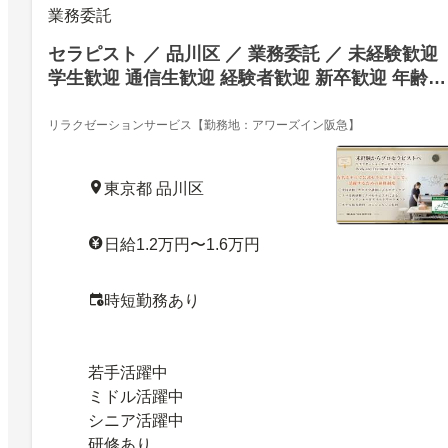
業務委託
セラピスト ／ 品川区 ／ 業務委託 ／ 未経験歓迎
学生歓迎 通信生歓迎 経験者歓迎 新卒歓迎 年齢不
問 主婦・主夫歓迎 ミドル（40代～）活躍中 50代
～活躍中 シニア（60代～）歓迎
リラクゼーションサービス【勤務地：アワーズイン阪急】
東京都 品川区
日給1.2万円〜1.6万円
時短勤務あり
若手活躍中
ミドル活躍中
シニア活躍中
研修あり