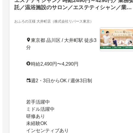
エステティシャン／時給2490円～4290円／業務
託／温浴施設のサロン／エステティシャン／業務
委託／東京都品川区／高時給／研修制度あり／全
国展開ラフィネグループ／人柄重視での採用／あ
おふろの王様 大井町店（株式会社リバース東京）
なたの理想の働き方を実現しませんか？／未経験
から活躍できます！
東京都 品川区 / 大井町駅 徒歩3
分
時給2,490円〜4,290円
週2・3日からOK / 週休3日制
若手活躍中
ミドル活躍中
研修あり
未経験OK
インセンティブあり