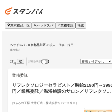
東京都品川区
ヘッドスパ
業務委託
検索
ヘッドスパ
 - 東京都品川区
の求人・仕事・採用
業務委託
18
詳細を表示
件
業務委託
リフレクソロジーセラピスト／時給2190円～399
円／業務委託／温浴施設のサロン／リフレクソロ
ジーセラピスト／業務委託／東京都品川区／高時
給／研修制度あり／全国展開ラフィネグループ／
おふろの王様 大井町店（株式会社リバース東京）
人柄重視での採用／あなたの理想の働き方を実現