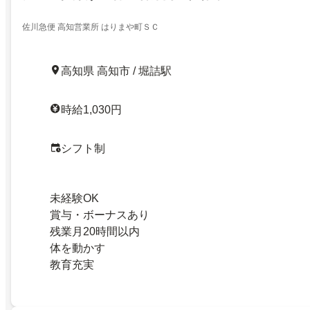
佐川急便 高知営業所 はりまや町ＳＣ
高知県 高知市 / 堀詰駅
時給1,030円
シフト制
未経験OK
賞与・ボーナスあり
残業月20時間以内
体を動かす
教育充実