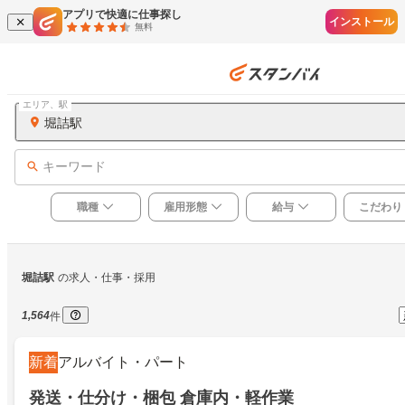
アプリで快適に仕事探し
インストール
無料
エリア、駅
堀詰駅
キーワード
職種
雇用形態
給与
こだわり
堀詰駅
の求人・仕事・採用
1,564
件
新着
アルバイト・パート
発送・仕分け・梱包 倉庫内・軽作業