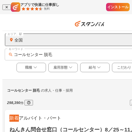
アプリで快適に仕事探し
インストール
無料
エリア、駅
全国
キーワード
コールセンター 脱毛
職種
雇用形態
給与
こだわり
コールセンター 脱毛
の求人・仕事・採用
298,390
件
新着
アルバイト・パート
ねんきん問合せ窓口（コールセンター）8／25～11