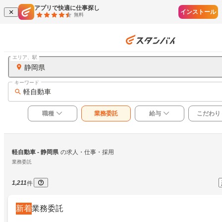
アプリで快適に仕事探し
インストール
無料
エリア、駅
静岡県
キーワード
軽自動車
職種
業務委託
給与
こだわり
軽自動車
 - 静岡県
の求人・仕事・採用
業務委託
1,211
件
新着
業務委託