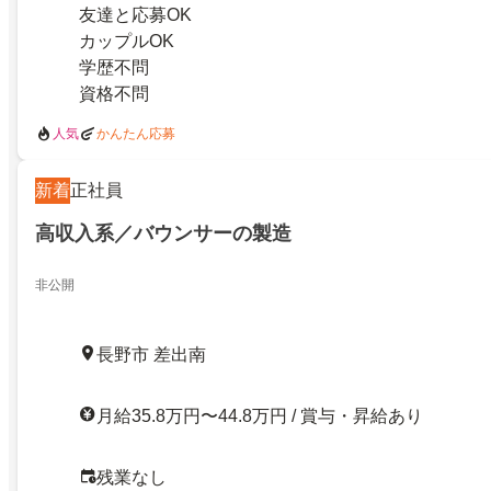
友達と応募OK
カップルOK
学歴不問
資格不問
人気
かんたん応募
新着
正社員
高収入系／バウンサーの製造
非公開
長野市 差出南
月給35.8万円〜44.8万円 / 賞与・昇給あり
残業なし