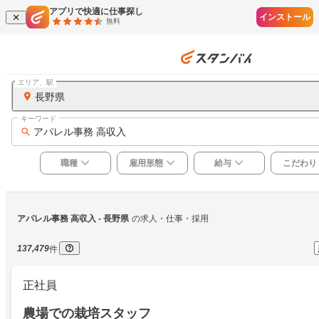
アプリで快適に仕事探し
インストール
無料
エリア、駅
長野県
キーワード
アパレル事務 高収入
職種
雇用形態
給与
こだわり
アパレル事務 高収入
 - 長野県
の求人・仕事・採用
137,479
件
正社員
農場での栽培スタッフ