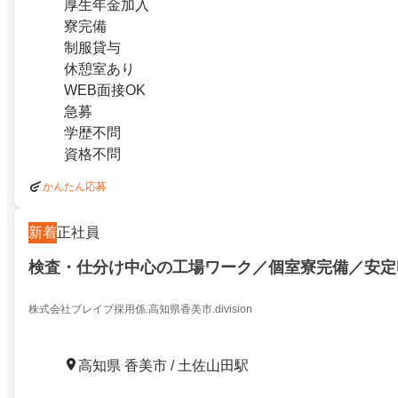
厚生年金加入
寮完備
制服貸与
休憩室あり
WEB面接OK
急募
学歴不問
資格不問
かんたん応募
新着
正社員
検査・仕分け中心の工場ワーク／個室寮完備／安定
株式会社ブレイブ採用係.高知県香美市.division
高知県 香美市 / 土佐山田駅