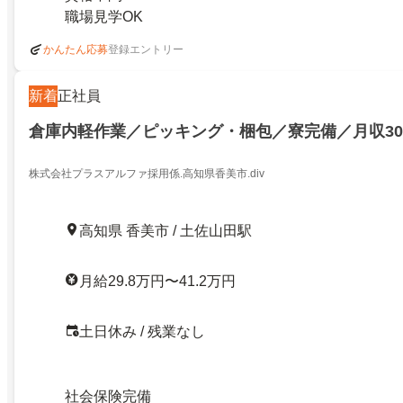
職場見学OK
登録エントリー
かんたん応募
新着
正社員
倉庫内軽作業／ピッキング・梱包／寮完備／月収3
株式会社プラスアルファ採用係.高知県香美市.div
高知県 香美市 / 土佐山田駅
月給29.8万円〜41.2万円
土日休み / 残業なし
社会保険完備