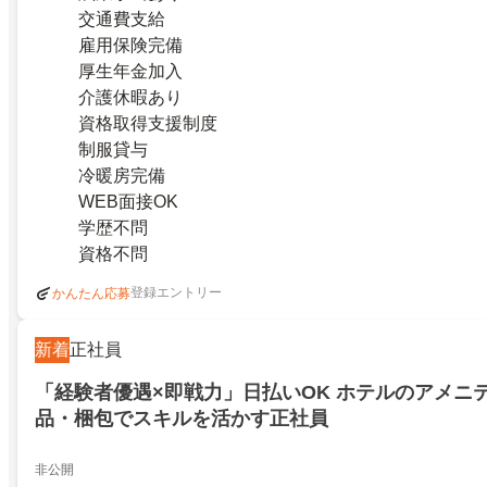
交通費支給
雇用保険完備
厚生年金加入
介護休暇あり
資格取得支援制度
制服貸与
冷暖房完備
WEB面接OK
学歴不問
資格不問
登録エントリー
かんたん応募
新着
正社員
「経験者優遇×即戦力」日払いOK ホテルのアメニ
品・梱包でスキルを活かす正社員
非公開