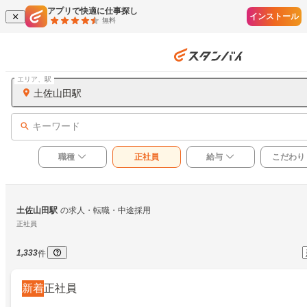
アプリで快適に仕事探し
インストール
無料
エリア、駅
土佐山田駅
キーワード
職種
正社員
給与
こだわり
土佐山田駅
の求人・転職・中途採用
正社員
1,333
件
新着
正社員