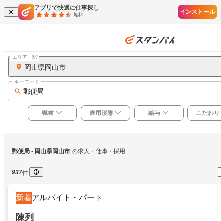
アプリで快適に仕事探し
インストール
無料
エリア、駅
岡山県岡山市
キーワード
郵便局
職種
雇用形態
給与
こだわり
郵便局
 - 岡山県岡山市
の求人・仕事・採用
937
件
新着
アルバイト・パート
陳列