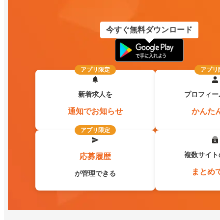
今すぐ無料ダウンロード
アプリ限定
アプリ
新着求人を
プロフィー
通知でお知らせ
かんた
アプリ限定
複数サイト
応募履歴
まとめ
が管理できる