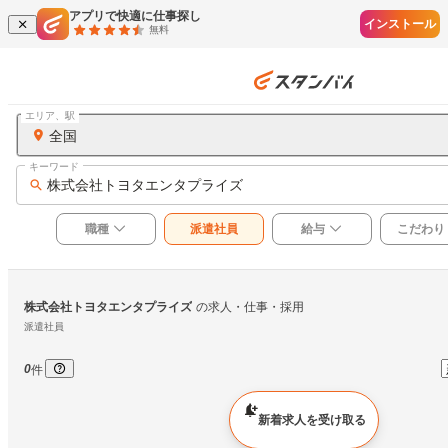
アプリで快適に仕事探し
インストール
無料
エリア、駅
全国
キーワード
株式会社トヨタエンタプライズ
職種
派遣社員
給与
こだわり
株式会社トヨタエンタプライズ
の求人・仕事・採用
派遣社員
0
件
新着求人を受け取る