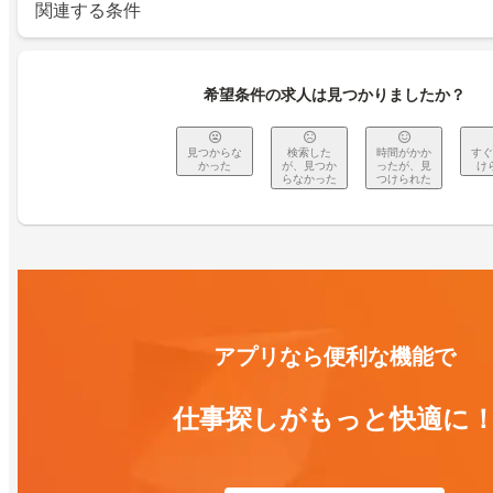
関連する条件
希望条件の求人は見つかりましたか？
見つからな
検索した
時間がかか
すぐ
かった
が、見つか
ったが、見
け
らなかった
つけられた
アプリなら便利な機能で
仕事探しがもっと快適に