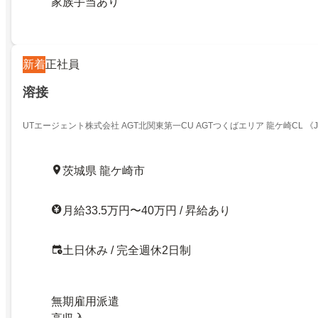
家族手当あり
新着
正社員
溶接
UTエージェント株式会社 AGT北関東第一CU AGTつくばエリア 龍ケ崎CL 《Jc
茨城県 龍ケ崎市
月給33.5万円〜40万円 / 昇給あり
土日休み / 完全週休2日制
無期雇用派遣