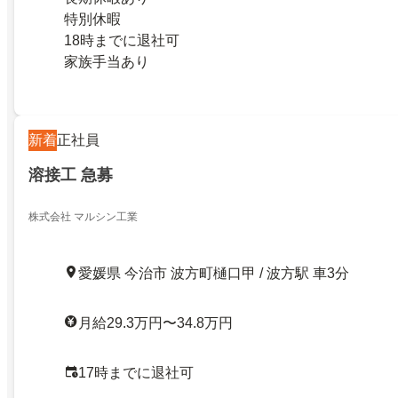
特別休暇
18時までに退社可
家族手当あり
新着
正社員
溶接工 急募
株式会社 マルシン工業
愛媛県 今治市 波方町樋口甲 / 波方駅 車3分
月給29.3万円〜34.8万円
17時までに退社可