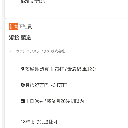
職場見学OK
新着
正社員
溶接 製造
アドヴァンロジスティクス 株式会社
茨城県 坂東市 莚打 / 愛宕駅 車12分
月給27万円〜34万円
土日休み / 残業月20時間以内
18時までに退社可