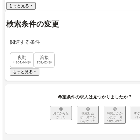
もっと見る
検索条件の変更
関連する条件
夜勤
溶接
4,964,444件
159,424件
もっと見る
希望条件の求人は見つかりましたか？
見つからな
検索した
時間がかか
すぐ
かった
が、見つか
ったが、見
け
らなかった
つけられた