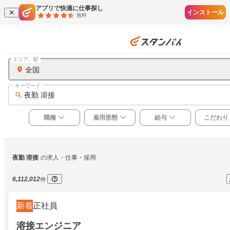
アプリで快適に仕事探し
インストール
無料
エリア、駅
全国
キーワード
夜勤 溶接
職種
雇用形態
給与
こだわり
夜勤 溶接
の求人・仕事・採用
6,112,012
件
新着
正社員
溶接エンジニア