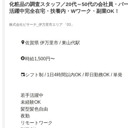
化粧品の調査スタッフ／20代～50代の会社員・パ
活躍中完全在宅・扶養内・Wワーク・副業OK！
株式会社ビサーチ_伊万里市エリア 「03」
佐賀県 伊万里市 / 東山代駅
時給1,500円〜
シフト制 / 1日4時間以内OK / 即日勤務OK / 単発
若手活躍中
未経験OK
髪型髪色自由
夜勤
リモートワーク