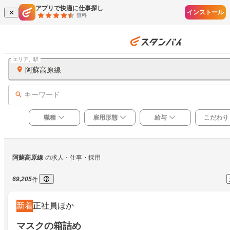
アプリで快適に仕事探し
インストール
無料
エリア、駅
阿蘇高原線
キーワード
職種
雇用形態
給与
こだわり
阿蘇高原線
の求人・仕事・採用
69,205
件
新着
正社員ほか
マスクの箱詰め