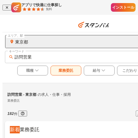
アプリで快適に仕事探し
インストール
無料
エリア、駅
東京都
キーワード
訪問営業
職種
業務委託
給与
こだわり
訪問営業
 - 東京都
の求人・仕事・採用
業務委託
182
件
新着
業務委託