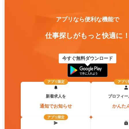
アプリなら便利な機能で
仕事探しがもっと快適に
今すぐ無料ダウンロード
アプリ限定
アプリ
新着求人を
プロフィー
通知でお知らせ
かんた
アプリ限定