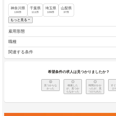
神奈川県
千葉県
埼玉県
山梨県
130件
111件
109件
37件
もっと見る
雇用形態
職種
関連する条件
希望条件の求人は見つかりましたか？
見つからな
検索した
時間がかか
すぐ
かった
が、見つか
ったが、見
け
らなかった
つけられた