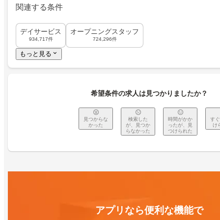
関連する条件
デイサービス
オープニングスタッフ
934,717件
724,296件
もっと見る
希望条件の求人は見つかりましたか？
見つからな
検索した
時間がかか
すぐ
かった
が、見つか
ったが、見
け
らなかった
つけられた
アプリなら便利な機能で