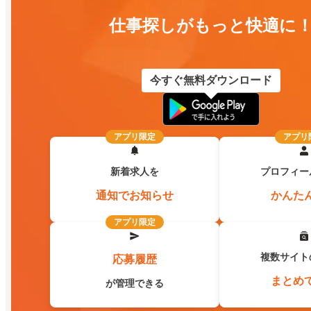
仕事探しがもっと快適に
今すぐ無料ダウンロード
アプリ限定
アプリ
新着求人を
プロフィー
通知でお知らせ
かんた
アプリ限定
複数サイト
応募履歴
まとめ
が管理できる