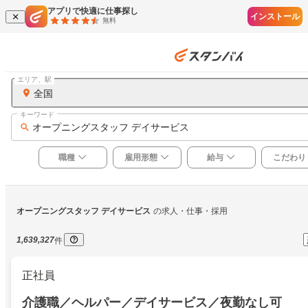
アプリで快適に仕事探し
インストール
無料
エリア、駅
全国
キーワード
オープニングスタッフ デイサービス
職種
雇用形態
給与
こだわり
オープニングスタッフ デイサービス
の求人・仕事・採用
1,639,327
件
正社員
介護職／ヘルパー／デイサービス／夜勤なし可