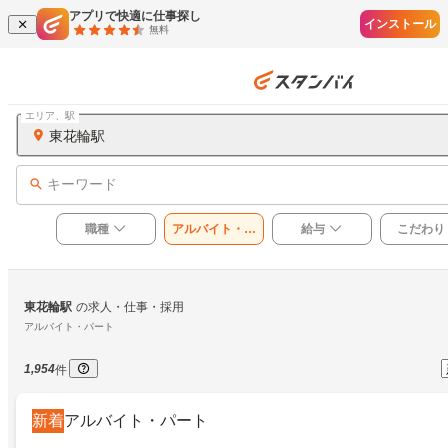
アプリで快適に仕事探し
インストール
無料
エリア、駅
東花輪駅
キーワード
職種
アルバイト・パ
給与
こだわり
ート
東花輪駅
の求人・仕事・採用
アルバイト・パート
1,954
件
新着
アルバイト・パート