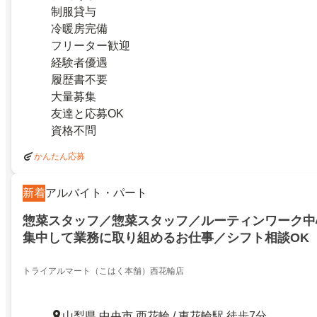
制服貸与
冷暖房完備
フリーター歓迎
経験者優遇
履歴書不要
大量募集
友達と応募OK
資格不問
かんたん応募
新着
アルバイト・パート
惣菜スタッフ／惣菜スタッフ／ルーティンワーク中
集中して業務に取り組めるお仕事／シフト相談OK
トライアルマート（こはく本舗）西花輪店
山梨県 中央市 西花輪 / 東花輪駅 徒歩7分