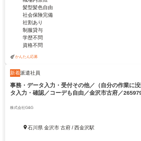
髪型髪色自由
社会保険完備
社割あり
制服貸与
学歴不問
資格不問
かんたん応募
新着
派遣社員
事務・データ入力・受付その他／（自分の作業に没
タ入力・確認／コーデも自由／金沢市古府／265979
株式会社G&G
石川県 金沢市 古府 / 西金沢駅