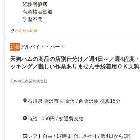
経験者優遇
有資格者歓迎
学歴不問
かんたん応募
新着
アルバイト・パート
天狗ハムの商品の店別仕分け／週4日～／週4程度・
ッキング／難しい作業ありません手袋着用ＯＫ天狗
の会社車・バイク通勤可私服メンバーは女性５人社
天狗中田産業株式会社
石川県 金沢市 西金沢 / 西金沢駅 徒歩15分
時給1,060円 / 交通費支給
シフト自由 / 17時までに退社可 / 週4日からOK