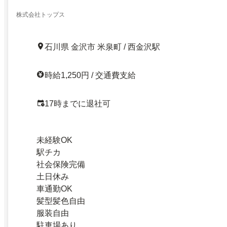
リア／リネン工場でかんたんアイロン・畳み作業！時
休み！／25393601
株式会社トップス
石川県 金沢市 米泉町 / 西金沢駅
時給1,250円 / 交通費支給
17時までに退社可
未経験OK
駅チカ
社会保険完備
土日休み
車通勤OK
髪型髪色自由
服装自由
駐車場あり