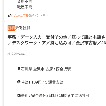
資格不問
職歴不問
登録エントリー
かんたん応募
新着
派遣社員
事務・データ入力・受付その他／座って誰とも話さ
／デスクワーク・アメ持ち込み可／金沢市古府／2659
株式会社G&G
石川県 金沢市 古府 / 西金沢駅
時給1,189円 / 交通費支給
長期 / 完全週休2日制 / 18時までに退社可