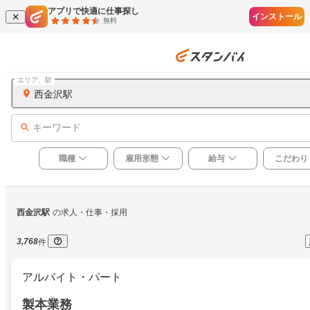
アプリで快適に仕事探し
インストール
無料
エリア、駅
西金沢駅
キーワード
職種
雇用形態
給与
こだわり
西金沢駅
の求人・仕事・採用
3,768
件
アルバイト・パート
製本業務