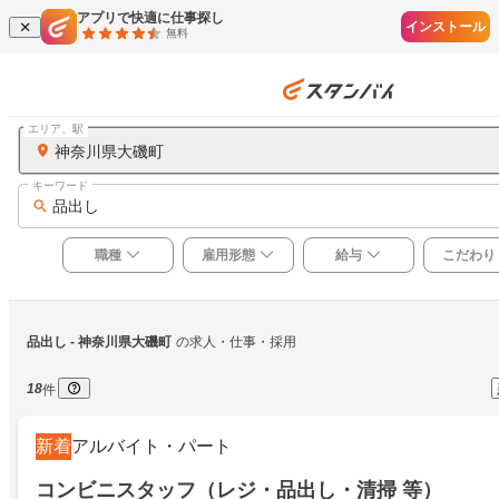
アプリで快適に仕事探し
インストール
無料
エリア、駅
神奈川県大磯町
キーワード
品出し
職種
雇用形態
給与
こだわり
品出し
 - 神奈川県大磯町
の求人・仕事・採用
18
件
新着
アルバイト・パート
コンビニスタッフ（レジ・品出し・清掃 等）