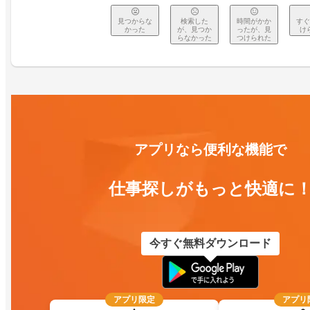
見つからな
検索した
時間がかか
すぐ
かった
が、見つか
ったが、見
け
らなかった
つけられた
アプリなら便利な機能で
仕事探しがもっと快適に
今すぐ無料ダウンロード
アプリ限定
アプリ