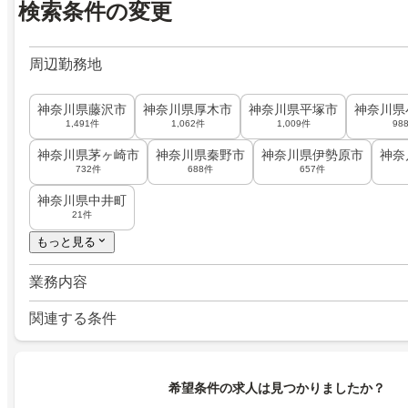
検索条件の変更
周辺勤務地
神奈川県藤沢市
神奈川県厚木市
神奈川県平塚市
神奈川県
1,491件
1,062件
1,009件
98
神奈川県茅ヶ崎市
神奈川県秦野市
神奈川県伊勢原市
神奈
732件
688件
657件
神奈川県中井町
21件
もっと見る
業務内容
関連する条件
希望条件の求人は見つかりましたか？