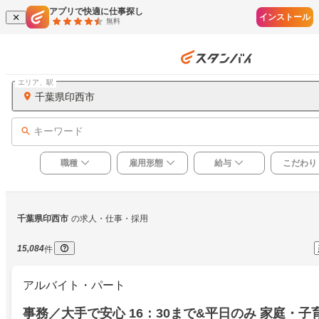
アプリで快適に仕事探し
インストール
無料
エリア、駅
千葉県印西市
キーワード
職種
雇用形態
給与
こだわり
千葉県印西市
の求人・仕事・採用
15,084
件
アルバイト・パート
事務／大手で安心 16：30まで&平日のみ 家庭・子