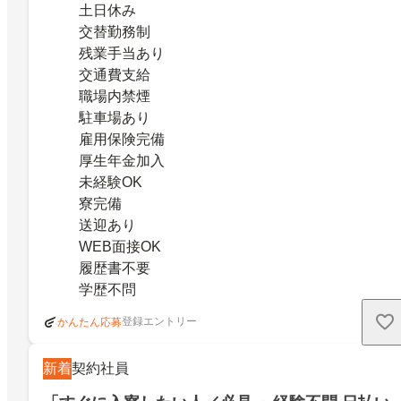
土日休み
交替勤務制
残業手当あり
交通費支給
職場内禁煙
駐車場あり
雇用保険完備
厚生年金加入
未経験OK
寮完備
送迎あり
WEB面接OK
履歴書不要
学歴不問
登録エントリー
かんたん応募
新着
契約社員