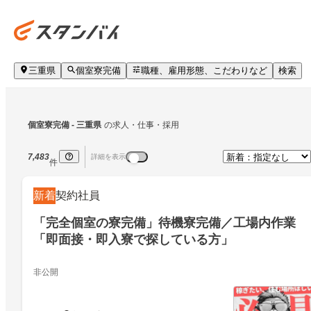
三重県
個室寮完備
職種、雇用形態、こだわりなど
検索
個室寮完備
 - 三重県
の求人・仕事・採用
7,483
詳細を表示
件
新着
契約社員
「完全個室の寮完備」待機寮完備／工場内作業
「即面接・即入寮で探している方」
非公開