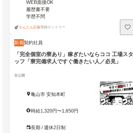
WEB面接OK
履歴書不要
学歴不問
登録エントリー
かんたん応募
新着
契約社員
「完全個室の寮あり」稼ぎたいならココ 工場ス
ッフ「寮完備求人ですぐ働きたい人／必見」
非公開
亀山市 安知本町
時給1,320円〜1,650円
長期 / 週休2日制