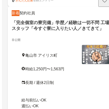
登録エントリー
かんたん応募
新着
契約社員
「完全個室の寮完備」学歴／経験は一切不問 工
スタッフ「今すぐ寮に入りたい人／きてきて」
非公開
亀山市 アイリス町
時給1,250円〜1,563円
長期 / 週休2日制
給与前払いOK
週払いOK