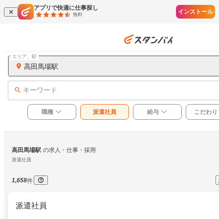
アプリで快適に仕事探し
インストール
無料
エリア、駅
高田馬場駅
キーワード
職種
派遣社員
給与
こだわり
高田馬場駅
の求人・仕事・採用
派遣社員
1,658
件
派遣社員