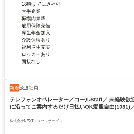
18時までに退社可
大手企業
職場内禁煙
雇用保険完備
厚生年金加入
介護休暇あり
福利厚生充実
ロッカーあり
面接なし
新着
派遣社員
テレフォンオペレーター／コールStaff／ 未経験
に沿ってご案内するだけ日払いOK髪服自由(1081)
ca00000／新宿区百人町四丁目／21006787
株式会社NEXTスタッフサービス