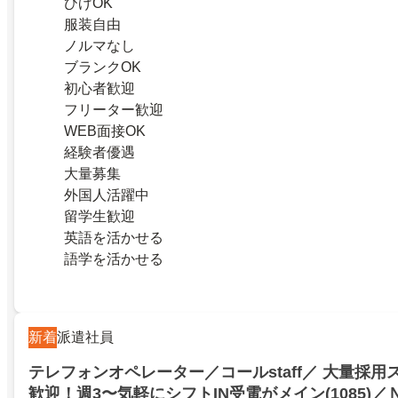
ひげOK
服装自由
ノルマなし
ブランクOK
初心者歓迎
フリーター歓迎
WEB面接OK
経験者優遇
大量募集
外国人活躍中
留学生歓迎
英語を活かせる
語学を活かせる
新着
派遣社員
テレフォンオペレーター／コールstaff／ 大量採
歓迎！週3〜気軽にシフトIN受電がメイン(1085)／ＮＫ