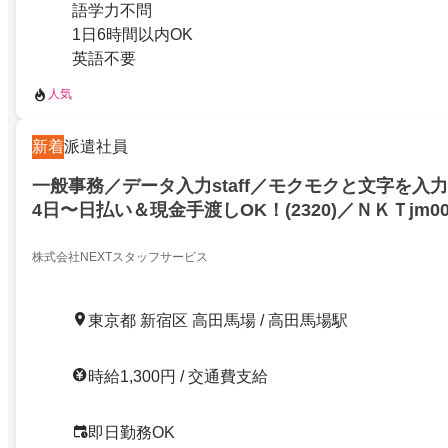
語学力不問
1日6時間以内OK
英語不要
人気
新着
派遣社員
一般事務／データ入力staff／モクモクと文字を入
4日〜日払い＆現金手渡しOK！(2320)／ＮＫＴjm0
田馬場二丁目／21008801
株式会社NEXTスタッフサービス
東京都 新宿区 高田馬場 / 高田馬場駅
時給1,300円 / 交通費支給
即日勤務OK