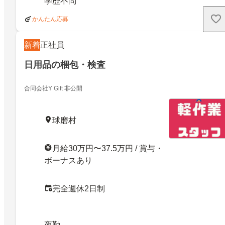
学歴不問
かんたん応募
新着
正社員
日用品の梱包・検査
合同会社Y Gift 非公開
球磨村
月給30万円〜37.5万円 / 賞与・
ボーナスあり
完全週休2日制
夜勤