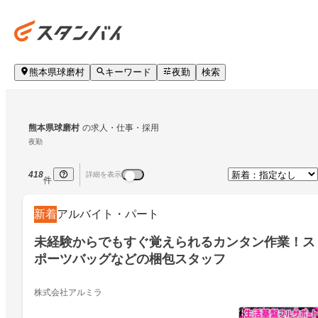
熊本県球磨村
キーワード
夜勤
検索
熊本県球磨村
の求人・仕事・採用
夜勤
418
詳細を表示
件
新着
アルバイト・パート
未経験からでもすぐ覚えられるカンタン作業！ス
ポーツバッグなどの梱包スタッフ
株式会社アルミラ