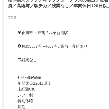
軽作業スタッフ／キャラクターグッズの製造／社会
員／高給与／駅チカ／残業なし／年間休日120日以
即就職／土日祝休み／年末年始求人／キャラクター
社会保険完備／正社員／高給与／駅チカ／残業なし／
非公開
日以上／寮費無料／即就職／土日祝休み／年末年始
27534439
香川県 土庄町 / 八栗新道駅
月給35万円〜40万円 / 賞与・昇給あり
残業なし
社会保険完備
年間休日120日以上
未経験OK
シフト制
特別休暇
長期