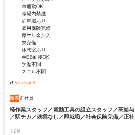
車通勤OK
職場内禁煙
駐車場あり
雇用保険完備
厚生年金加入
寮完備
休憩室あり
WEB面接OK
学歴不問
スキル不問
かんたん応募
新着
正社員
軽作業スタッフ／電動工具の組立スタッフ／高給与
／駅チカ／残業なし／即就職／社会保険完備／正社
／年間休日120日以上／寮費無料／電動工具の組立
与／年末年始求人／駅チカ／残業なし／即就職／社
非公開