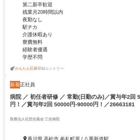
第二新卒歓迎
残業月20時間以内
夜勤なし
駅チカ
介護休暇あり
寮費無料
経験者優遇
学歴不問
登録エントリー
かんたん応募
新着
正社員
病院 ／ 初任者研修 ／ 常勤(日勤のみ)／賞与年2回 500
円！／賞与年2回 50000円-90000円！／26663181
医療法人社団光風会 三光病院
香川県 高松市 牟礼町原 / 八栗新道駅