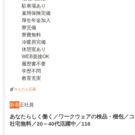
駐車場あり
雇用保険完備
厚生年金加入
寮完備
寮費無料
冷暖房完備
休憩室あり
WEB面接OK
履歴書不要
学歴不問
教育充実
かんたん応募
新着
正社員
あなたらしく働く／ワークウェアの検品・梱包／コ
社宅無料／20～40代活躍中／116