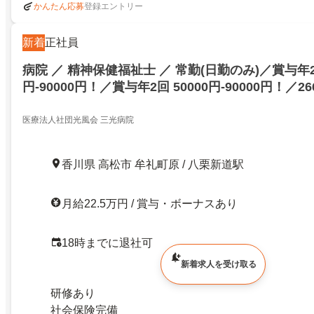
登録エントリー
かんたん応募
新着
正社員
病院 ／ 精神保健福祉士 ／ 常勤(日勤のみ)／賞与年2回
円-90000円！／賞与年2回 50000円-90000円！／266
医療法人社団光風会 三光病院
香川県 高松市 牟礼町原 / 八栗新道駅
月給22.5万円 / 賞与・ボーナスあり
18時までに退社可
新着求人を受け取る
研修あり
社会保険完備