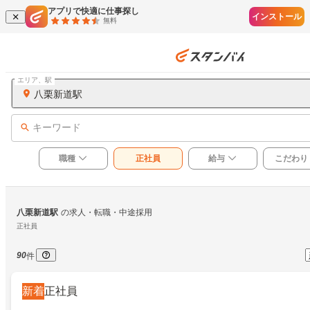
アプリで快適に仕事探し
インストール
無料
エリア、駅
八栗新道駅
キーワード
職種
正社員
給与
こだわり
八栗新道駅
の求人・転職・中途採用
正社員
90
件
新着
正社員